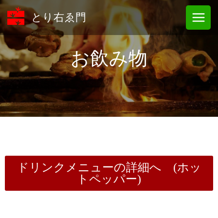
内
Main
容
とり右ゑ門
Menu
を
ス
キ
お飲み物
ッ
プ
ドリンクメニューの詳細へ (ホッ
トペッパー)