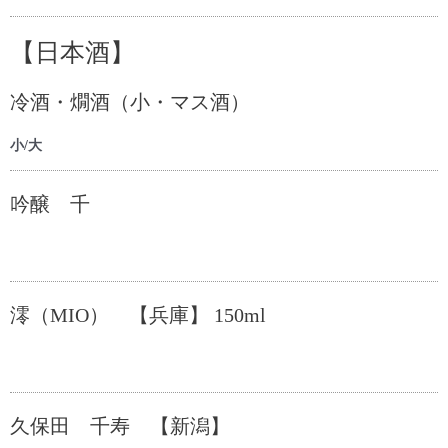
【日本酒】
冷酒・燗酒（小・マス酒）
小/大
吟醸 千
澪（MIO） 【兵庫】 150ml
久保田 千寿 【新潟】